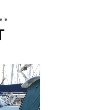
elle
T